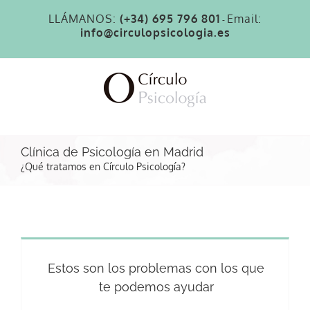
Saltar
LLÁMANOS:
(+34) 695 796 801
Email:
al
-
info@circulopsicologia.es
contenido
Clínica de Psicología en Madrid
¿Qué tratamos en Círculo Psicología?
Estos son los problemas con los que
te podemos ayudar