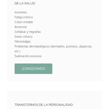
DE LA SALUD
Insomnio
Fatiga crónica
Colon irritable
Bruxismo
Cefaleas y migrañas
Dolor crónico
Fibromialgia
Problemas dermatológicos (dermatitis, psoriasis, alopecias,
etc.)
Sudoración excesiva
¡CONSÚLTANOS!
TRANSTORNOS DE LA PERSONALIDAD