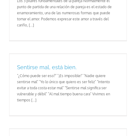
Los 3 pilares fundamentales de la pareja Normalmente el
punto de partida de una relación de pareja es el estado de
enamoramiento, una de las numerosas formas que puede
tomar el amor. Podemos expresar este amor a través del
cariño, [...]
Sentirse mal, está bien.
"¿Cómo puede ser eso?" "¡Es imposible!" "Nadie quiere
sentirse mal" "Yo lo único que quiero es ser feliz" "Intento
evitar a toda costa estar mal" "Sentirse mal significa ser
vulnerable y débil" "Al mal tiempo buena cara" Vivimos en
tiempos [...]