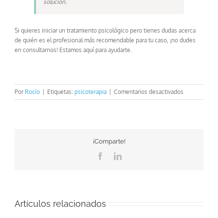
solución.
Si quieres iniciar un tratamiento psicológico pero tienes dudas acerca
de quién es el profesional más recomendable para tu caso, ¡no dudes
en consultarnos! Estamos aquí para ayudarte.
en
Por
Rocío
|
Etiquetas:
psicoterapia
|
Comentarios desactivados
Diferencias
entre
tratamiento
psicológico
y
¡Comparte!
psiquiátrico
Facebook
LinkedIn
Artículos relacionados