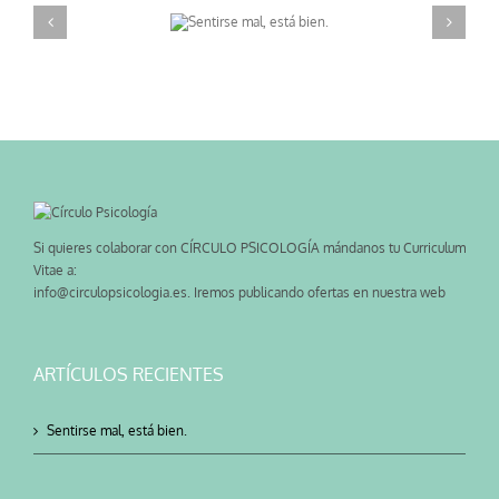
Sentirse mal, está
Consejos para llev
bien.
cuarente
Si quieres colaborar con CÍRCULO PSICOLOGÍA mándanos tu Curriculum
Vitae a:
info@circulopsicologia.es. Iremos publicando ofertas en nuestra web
ARTÍCULOS RECIENTES
Sentirse mal, está bien.