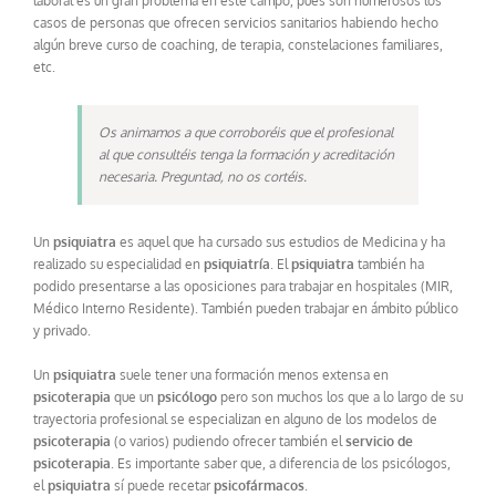
laboral es un gran problema en este campo, pues son numerosos los
casos de personas que ofrecen servicios sanitarios habiendo hecho
algún breve curso de coaching, de terapia, constelaciones familiares,
etc.
Os animamos a que corroboréis que el profesional
al que consultéis tenga la formación y acreditación
necesaria. Preguntad, no os cortéis.
Un
psiquiatra
es aquel que ha cursado sus estudios de Medicina y ha
realizado su especialidad en
psiquiatría
. El
psiquiatra
también ha
podido presentarse a las oposiciones para trabajar en hospitales (MIR,
Médico Interno Residente). También pueden trabajar en ámbito público
y privado.
Un
psiquiatra
suele tener una formación menos extensa en
psicoterapia
que un
psicólogo
pero son muchos los que a lo largo de su
trayectoria profesional se especializan en alguno de los modelos de
psicoterapia
(o varios) pudiendo ofrecer también el
servicio de
psicoterapia
. Es importante saber que, a diferencia de los psicólogos,
el
psiquiatra
sí puede recetar
psicofármacos
.