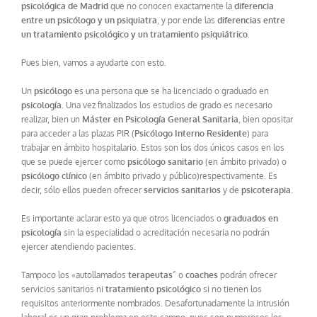
psicológica de Madrid
que no conocen exactamente la
diferencia
entre un psicólogo y un psiquiatra
, y por ende las
diferencias entre
un tratamiento psicológico y un tratamiento psiquiátrico
.
Pues bien, vamos a ayudarte con esto.
Un
psicólogo
es una persona que se ha licenciado o graduado en
psicología
. Una vez finalizados los estudios de grado es necesario
realizar, bien un
Máster en Psicología General Sanitaria
, bien opositar
para acceder a las plazas PIR (
Psicólogo Interno Residente
) para
trabajar en ámbito hospitalario. Estos son los dos únicos casos en los
que se puede ejercer como
psicólogo sanitario
(en ámbito privado) o
psicólogo clínico
(en ámbito privado y público)respectivamente. Es
decir, sólo ellos pueden ofrecer
servicios sanitarios
y de
psicoterapia
.
Es importante aclarar esto ya que otros licenciados o
graduados en
psicología
sin la especialidad o acreditación necesaria no podrán
ejercer atendiendo pacientes.
Tampoco los «autollamados
terapeutas
” o
coaches
podrán ofrecer
servicios sanitarios ni
tratamiento psicológico
si no tienen los
requisitos anteriormente nombrados. Desafortunadamente la intrusión