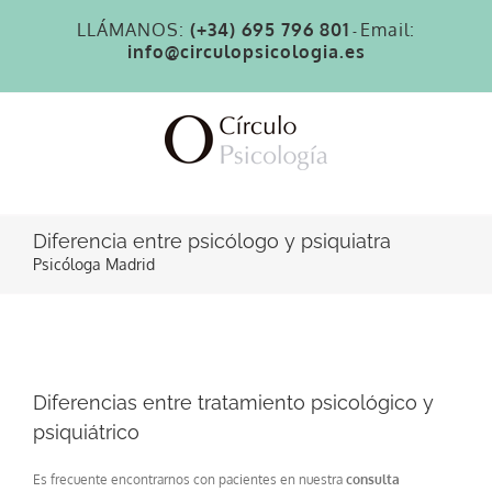
Saltar
LLÁMANOS:
(+34) 695 796 801
Email:
al
-
info@circulopsicologia.es
contenido
Diferencia entre psicólogo y psiquiatra
Psicóloga Madrid
Diferencias entre tratamiento psicológico y
psiquiátrico
Es frecuente encontrarnos con pacientes en nuestra
consulta