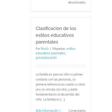
en
desactivados
Duerme
mejor,
gana
 de los estilos
salud
 parentales
Clasificación de los
estilos educativos
parentales
Por
Rocío
|
Etiquetas:
estilos
educativos parentales
,
psicoeducación
La familia es para un niño su primer
contacto con las personas, su
primera referencia en cuanto a cómo
uno se vincula con otro, y parte
fundamental en el desarrollo del
niño. La familia es [...]
Más información
Comentarios