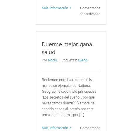
Más información
Comentarios
en
desactivados
Diferencias
entre
tratamiento
psicológico
r, gana salud
y
Duerme mejor, gana
psiquiátrico
salud
Por
Rocío
|
Etiquetas:
sueño
Recientemente ha caído en mis
manos un ejemplar de National
Geographic cuyo título principal es
"Los secretos del sueño, ¿por qué
necesitamos dormir?" Siempre he
sentido especial interés por este
tema, por el dormir, por [...]
Más información
Comentarios