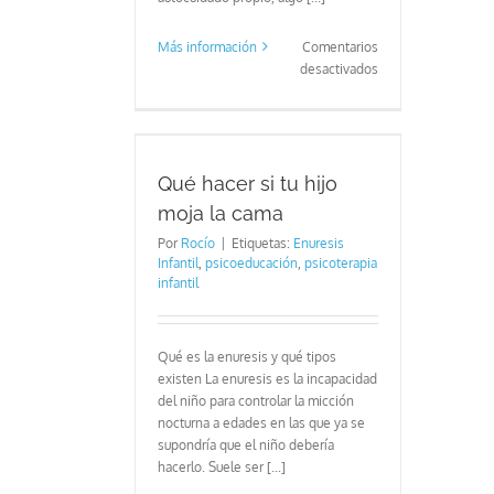
Más información
Comentarios
en
desactivados
Consejos
para
llevar
tu hijo moja la
mejor
ama
la
Qué hacer si tu hijo
cuarentena
moja la cama
Por
Rocío
|
Etiquetas:
Enuresis
Infantil
,
psicoeducación
,
psicoterapia
infantil
Qué es la enuresis y qué tipos
existen La enuresis es la incapacidad
del niño para controlar la micción
nocturna a edades en las que ya se
supondría que el niño debería
hacerlo. Suele ser [...]