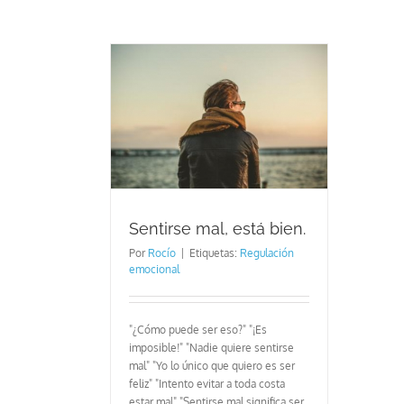
l, está bien.
Sentirse mal, está bien.
Por
Rocío
|
Etiquetas:
Regulación
emocional
"¿Cómo puede ser eso?" "¡Es
imposible!" "Nadie quiere sentirse
mal" "Yo lo único que quiero es ser
feliz" "Intento evitar a toda costa
estar mal" "Sentirse mal significa ser