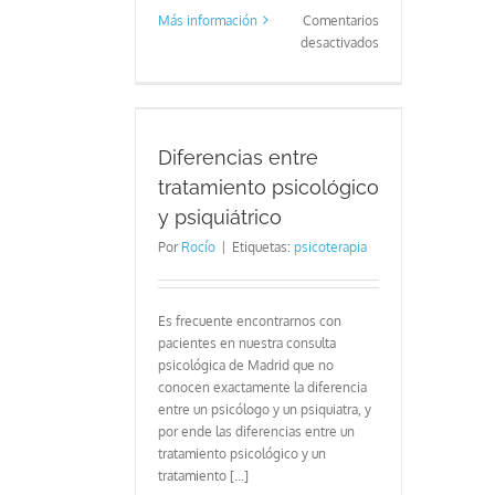
Más información
Comentarios
en
desactivados
¿Cómo
es
la
tre tratamiento
psicoterapia?
y psiquiátrico
Diferencias entre
tratamiento psicológico
y psiquiátrico
Por
Rocío
|
Etiquetas:
psicoterapia
Es frecuente encontrarnos con
pacientes en nuestra consulta
psicológica de Madrid que no
conocen exactamente la diferencia
entre un psicólogo y un psiquiatra, y
por ende las diferencias entre un
tratamiento psicológico y un
tratamiento [...]