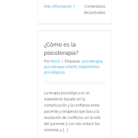
Más información
Comentarios
en
desactivados
Qué
hacer
si
tu
psicoterapia?
hijo
¿Cómo es la
moja
psicoterapia?
la
Por
Rocío
|
Etiquetas:
psicoterapia
,
cama
psicoterapia infantil
,
tratamientos
psicológicos
La terapia psicológica es un
tratamiento basado en la
comunicación y la confianza entre
paciente y terapeuta que busca la
resolución de conflictos en la vida
del paciente y con ello reducir los
síntomas y [...]