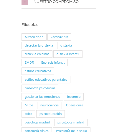
NUESTRO COMPROMISO
Etiquetas
Autocuidado
Coronavirus
detectar la dislexia
dislexia
dislexia en niños
dislexia infantil
EMDR
Enuresis Infantil
estilos educativos
estilos educativos parentales
Gabinete psicosocial
gestionar las emociones
Insomnio
Mitos
neurociencia
Obsesiones
psico
psicoeducación
psicologa madrid
psicologos madrid
psicología clínica
Psicología de la salud