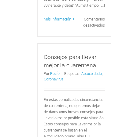
vulnerable y débil" "Al mal tiempo [...]
Más información
Comentarios
en
desactivados
Sentirse
mal,
está
llevar mejor la
bien.
entena
Consejos para llevar
mejor la cuarentena
Por
Rocío
|
Etiquetas:
Autocuidado
,
Coronavirus
En estas complicadas circunstancias
de cuarentena, no queremos dejar
de daros unos breves consejos para
llevar lo mejor posible esta situación.
Estos consejos para llevar mejor la
cuarentena se basan en el
autocuidado propio, algo [...]