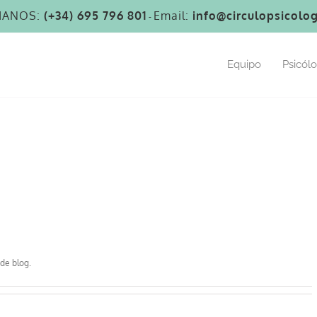
MANOS:
(+34) 695 796 801
Email:
info@circulopsicolog
-
Equipo
Psicól
de blog.