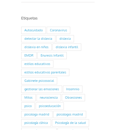
Etiquetas
Autocuidado
Coronavirus
detectar la dislexia
dislexia
dislexia en niños
dislexia infantil
EMDR
Enuresis Infantil
estilos educativos
estilos educativos parentales
Gabinete psicosocial
gestionar las emociones
Insomnio
Mitos
neurociencia
Obsesiones
psico
psicoeducación
psicologa madrid
psicologos madrid
psicología clínica
Psicología de la salud