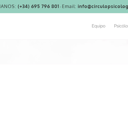
MANOS:
(+34) 695 796 801
Email:
info@circulopsicolog
-
Equipo
Psicól