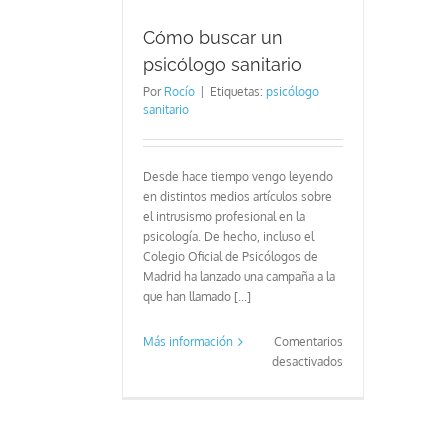
Cómo buscar un
psicólogo sanitario
Por
Rocío
|
Etiquetas:
psicólogo
sanitario
Desde hace tiempo vengo leyendo
en distintos medios artículos sobre
el intrusismo profesional en la
psicología. De hecho, incluso el
Colegio Oficial de Psicólogos de
Madrid ha lanzado una campaña a la
que han llamado [...]
Más información
Comentarios
en
desactivados
Cómo
buscar
un
psicólogo