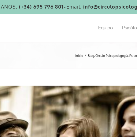
MANOS:
(+34) 695 796 801
Email:
info@circulopsicolog
-
Equipo
Psicól
Inicio
Blog
Círculo Psicopedagogía
Psico