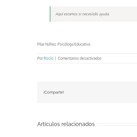
Aquí estamos si necesitáis ayuda.
Pilar Núñez. Psicóloga Educativa.
en
Por
Rocío
|
Comentarios desactivados
Preparando
la
llegada
de
la
¡Comparte!
adolescencia
Artículos relacionados