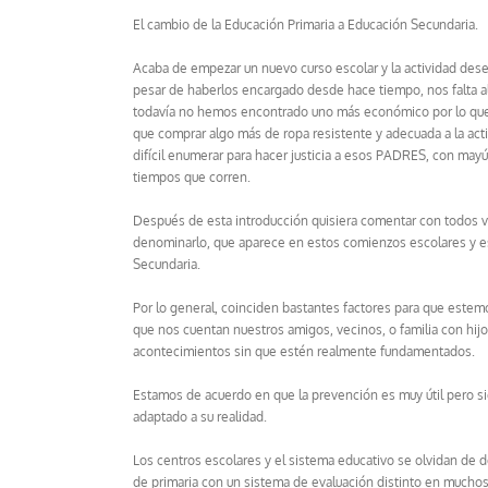
El cambio de la Educación Primaria a Educación Secundaria.
Acaba de empezar un nuevo curso escolar y la actividad desenf
pesar de haberlos encargado desde hace tiempo, nos falta algun
todavía no hemos encontrado uno más económico por lo que
que comprar algo más de ropa resistente y adecuada a la activ
difícil enumerar para hacer justicia a esos PADRES, con mayú
tiempos que corren.
Después de esta introducción quisiera comentar con todos v
denominarlo, que aparece en estos comienzos escolares y es,
Secundaria.
Por lo general, coinciden bastantes factores para que este
que nos cuentan nuestros amigos, vecinos, o familia con hij
acontecimientos sin que estén realmente fundamentados.
Estamos de acuerdo en que la prevención es muy útil pero s
adaptado a su realidad.
Los centros escolares y el sistema educativo se olvidan de
de primaria con un sistema de evaluación distinto en mucho