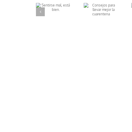
Qué hacer si
Consejos para
Sentirse mal,
tu hijo moja la
llevar mejor
está bien.
cama
la cuarentena