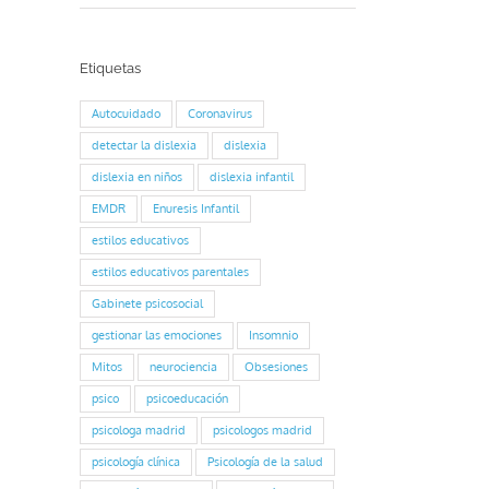
Etiquetas
Autocuidado
Coronavirus
detectar la dislexia
dislexia
dislexia en niños
dislexia infantil
EMDR
Enuresis Infantil
estilos educativos
estilos educativos parentales
Gabinete psicosocial
gestionar las emociones
Insomnio
Mitos
neurociencia
Obsesiones
psico
psicoeducación
psicologa madrid
psicologos madrid
psicología clínica
Psicología de la salud