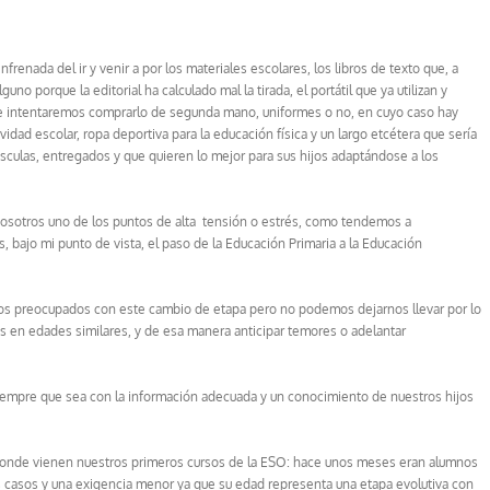
renada del ir y venir a por los materiales escolares, los libros de texto que, a
o porque la editorial ha calculado mal la tirada, el portátil que ya utilizan y
 intentaremos comprarlo de segunda mano, uniformes o no, en cuyo caso hay
idad escolar, ropa deportiva para la educación física y un largo etcétera que sería
sculas, entregados y que quieren lo mejor para sus hijos adaptándose a los
osotros uno de los puntos de alta tensión o estrés, como tendemos a
 bajo mi punto de vista, el paso de la Educación Primaria a la Educación
mos preocupados con este cambio de etapa pero no podemos dejarnos llevar por lo
os en edades similares, y de esa manera anticipar temores o adelantar
iempre que sea con la información adecuada y un conocimiento de nuestros hijos
 donde vienen nuestros primeros cursos de la ESO: hace unos meses eran alumnos
s casos y una exigencia menor ya que su edad representa una etapa evolutiva con