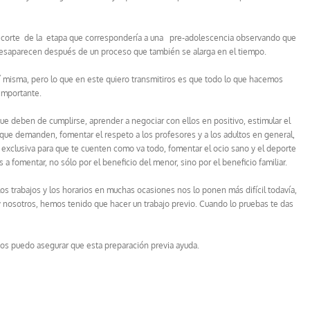
recorte de la etapa que correspondería a una pre-adolescencia observando que
desaparecen después de un proceso que también se alarga en el tiempo.
sí misma, pero lo que en este quiero transmitiros es que todo lo que hacemos
importante.
e deben de cumplirse, aprender a negociar con ellos en positivo, estimular el
 que demanden, fomentar el respeto a los profesores y a los adultos en general,
 exclusiva para que te cuenten como va todo, fomentar el ocio sano y el deporte
a fomentar, no sólo por el beneficio del menor, sino por el beneficio familiar.
 los trabajos y los horarios en muchas ocasiones nos lo ponen más difícil todavía,
 y nosotros, hemos tenido que hacer un trabajo previo. Cuando lo pruebas te das
o os puedo asegurar que esta preparación previa ayuda.