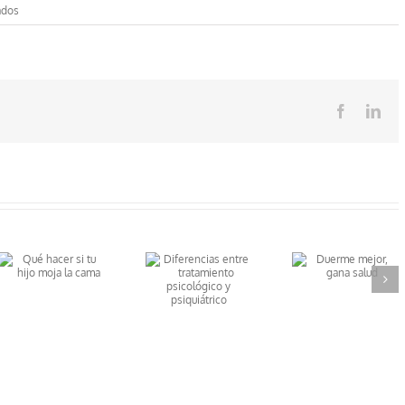
en
ados
La
psicoterapia
en
una
fábula
Facebook
Lin
Diferencias
Duerme
entre
mejor, gana
tratamiento
salud
psicológico y
psiquiátrico