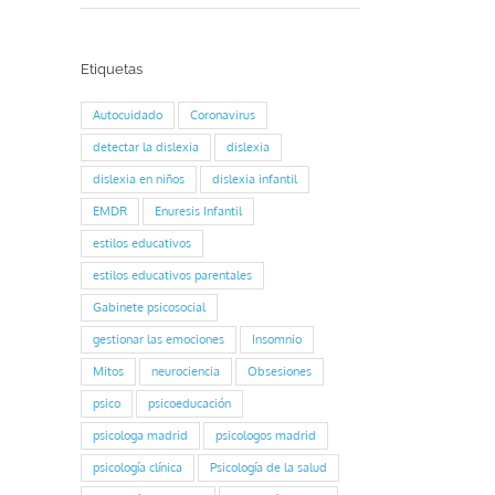
Etiquetas
Autocuidado
Coronavirus
detectar la dislexia
dislexia
dislexia en niños
dislexia infantil
EMDR
Enuresis Infantil
estilos educativos
estilos educativos parentales
Gabinete psicosocial
gestionar las emociones
Insomnio
Mitos
neurociencia
Obsesiones
psico
psicoeducación
psicologa madrid
psicologos madrid
psicología clínica
Psicología de la salud