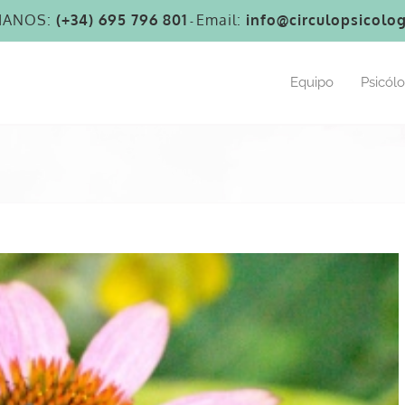
MANOS:
(+34) 695 796 801
Email:
info@circulopsicolog
-
Equipo
Psicól