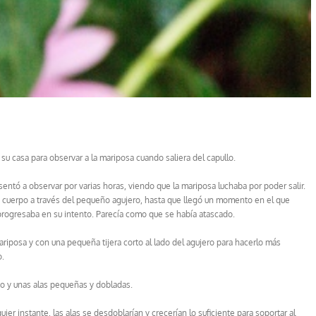
su casa para observar a la mariposa cuando saliera del capullo.
sentó a observar por varias horas, viendo que la mariposa luchaba por poder salir.
 cuerpo a través del pequeño agujero, hasta que llegó un momento en el que
rogresaba en su intento. Parecía como que se había atascado.
ariposa y con una pequeña tijera corto al lado del agujero para hacerlo más
o.
do y unas alas pequeñas y dobladas.
r instante, las alas se desdoblarían y crecerían lo suficiente para soportar al