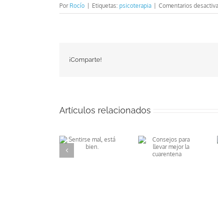
Por
Rocío
|
Etiquetas:
psicoterapia
|
Comentarios desactiv
¡Comparte!
Artículos relacionados
Qué hacer si
Consejos para
Sentirse mal,
tu hijo moja la
llevar mejor
está bien.
cama
la cuarentena