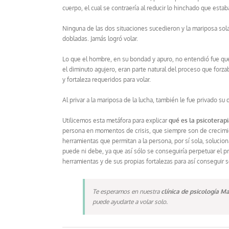
cuerpo, el cual se contraería al reducir lo hinchado que estab
Ninguna de las dos situaciones sucedieron y la mariposa sola
dobladas. Jamás logró volar.
Lo que el hombre, en su bondad y apuro, no entendió fue que l
el diminuto agujero, eran parte natural del proceso que forza
y fortaleza requeridos para volar.
Al privar a la mariposa de la lucha, también le fue privado su 
Utilicemos esta metáfora para explicar
qué es la psicoterap
persona en momentos de crisis, que siempre son de crecimi
herramientas que permitan a la persona, por sí sola, solucio
puede ni debe, ya que así sólo se conseguiría perpetuar el p
herramientas y de sus propias fortalezas para así conseguir 
Te esperamos en nuestra
clínica de psicología 
puede ayudarte a volar solo.