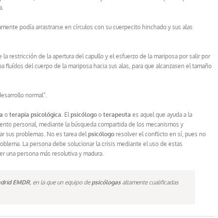
a.
mente podía arrastrarse en círculos con su cuerpecito hinchado y sus alas
a restricción de la apertura del capullo y el esfuerzo de la mariposa por salir por
ba fluídos del cuerpo de la mariposa hacia sus alas, para que alcanzasen el tamaño
desarrollo normal”.
ia
o
terapia psicológica
. El
psicólogo
o
terapeuta
es aquel que ayuda a la
ento personal, mediante la búsqueda compartida de los mecanismos y
nar sus problemas. No es tarea del
psicólogo
resolver el conflicto en sí, pues no
roblema. La persona debe solucionar la crisis mediante el uso de estas
ser una persona más resolutiva y madura.
Madrid EMDR
, en la que un equipo de
psicólogas
altamente cualificadas