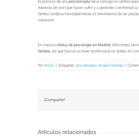
El proceso de una
psicoterapia
lleva consigo el cambio para
maneras de vivir que hacen sufrir y a aprender a enfrentar l
familia conlleva inevitablemente el movimiento de las piezas 
sobrevivir.
En nuestra
clínica de psicología en Madrid
, ofrecemos serv
familia
, así que buscas un buen profesional no dudes en con
Por
Rocío
|
Etiquetas:
psicoterapia
,
terapia familiar
|
Coment
¡Comparte!
Artículos relacionados