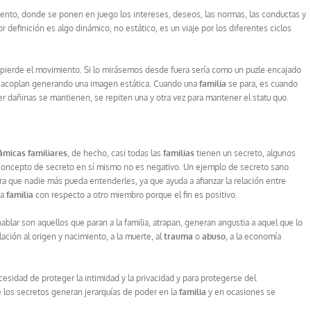
nto, donde se ponen en juego los intereses, deseos, las normas, las conductas y
r definición es algo dinámico, no estático, es un viaje por los diferentes ciclos
 pierde el movimiento. Si lo mirásemos desde fuera sería como un puzle encajado
 acoplan generando una imagen estática. Cuando una
familia
se para, es cuando
r dañinas se mantienen, se repiten una y otra vez para mantener el statu quo.
ámicas familiares
, de hecho, casi todas las
familias
tienen un secreto, algunos
 concepto de secreto en sí mismo no es negativo. Un ejemplo de secreto sano
a que nadie más pueda entenderles, ya que ayuda a afianzar la relación entre
na
familia
con respecto a otro miembro porque el fin es positivo.
lar son aquellos que paran a la familia, atrapan, generan angustia a aquel que lo
ación al origen y nacimiento, a la muerte, al
trauma
o
abuso
, a la economía
ecesidad de proteger la intimidad y la privacidad y para protegerse del
e los secretos generan jerarquías de poder en la
familia
y en ocasiones se