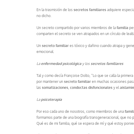
En la trasmisión de los
secretos familiares
adquiere especia
no dicho.
Un secreto compartido por varios miembros de la
familia
pes
comparten el secreto se ven atrapados en un círculo de lealt
Un
secreto familiar
es tóxico y dañino cuando atrapa y gene
emocional.
La
enfermedad psicológica
y los
secretos familiares
Tal y como decía Françoise Dolto, “Lo que se calla la primera
por mantener un
secreto familiar
en muchas ocasiones pasa f
las
somatizaciones
,
conductas disfuncionales
y el
aislami
La
psicoterapia
Por eso cada uno de nosotros, como miembros de una
famil
formamos parte de una biografía transgeneracional, que no 
Qué es de mi familia, qué se espera de mí y qué estoy ponie