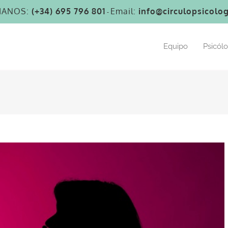
MANOS:
(+34) 695 796 801
Email:
info@circulopsicolog
-
Equipo
Psicól