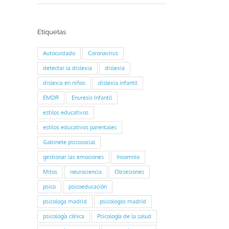
Etiquetas
Autocuidado
Coronavirus
detectar la dislexia
dislexia
dislexia en niños
dislexia infantil
EMDR
Enuresis Infantil
estilos educativos
estilos educativos parentales
Gabinete psicosocial
gestionar las emociones
Insomnio
Mitos
neurociencia
Obsesiones
psico
psicoeducación
psicologa madrid
psicologos madrid
psicología clínica
Psicología de la salud