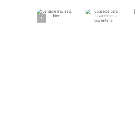
Qué hacer si
Consejos para
Sentirse mal,
tu hijo moja la
llevar mejor
está bien.
cama
la cuarentena