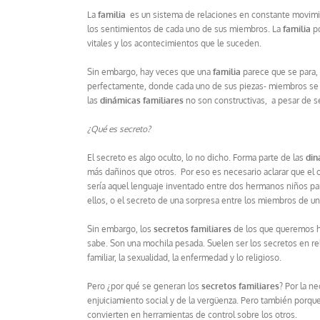
La
familia
es un sistema de relaciones en constante movimie
los sentimientos de cada uno de sus miembros. La
familia
po
vitales y los acontecimientos que le suceden.
Sin embargo, hay veces que una
familia
parece que se para,
perfectamente, donde cada uno de sus piezas- miembros se
las
dinámicas familiares
no son constructivas, a pesar de se
¿Qué es secreto?
El secreto es algo oculto, lo no dicho. Forma parte de las
din
más dañinos que otros. Por eso es necesario aclarar que el
sería aquel lenguaje inventado entre dos hermanos niños par
ellos, o el secreto de una sorpresa entre los miembros de u
Sin embargo, los
secretos familiares
de los que queremos hab
sabe. Son una mochila pesada. Suelen ser los secretos en rel
familiar, la sexualidad, la enfermedad y lo religioso.
Pero ¿por qué se generan los
secretos familiares
? Por la n
enjuiciamiento social y de la vergüenza. Pero también porqu
convierten en herramientas de control sobre los otros.