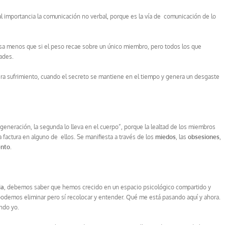
l importancia la comunicación no verbal, porque es la vía de comunicación de lo
a menos que si el peso recae sobre un único miembro, pero todos los que
ades.
ra sufrimiento, cuando el secreto se mantiene en el tiempo y genera un desgaste
 generación, la segunda lo lleva en el cuerpo”, porque la lealtad de los miembros
actura en alguno de ellos. Se manifiesta a través de los
miedos
, las
obsesiones
,
ento
.
ia
, debemos saber que hemos crecido en un espacio psicológico compartido y
podemos eliminar pero sí recolocar y entender. Qué me está pasando aquí y ahora.
ndo yo.