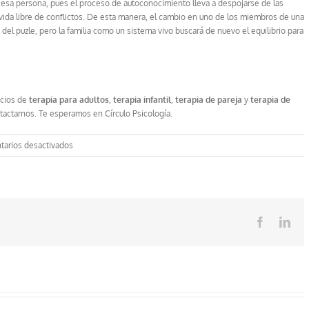
 esa persona, pues el proceso de autoconocimiento lleva a despojarse de las
a vida libre de conflictos. De esta manera, el cambio en uno de los miembros de una
del puzle, pero la familia como un sistema vivo buscará de nuevo el equilibrio para
icios de
terapia para adultos
,
terapia infantil
,
terapia de pareja
y
terapia de
tactarnos. Te esperamos en Círculo Psicología.
en
arios desactivados
Los
secretos
familiares
Facebook
Lin